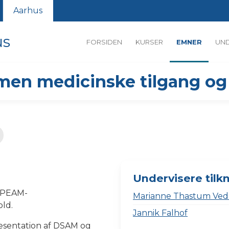
Aarhus
us
FORSIDEN
KURSER
EMNER
UND
lmen medicinske tilgang og
Undervisere tilk
 SPEAM-
Marianne Thastum Ved
old.
Jannik Falhof
æsentation af DSAM og