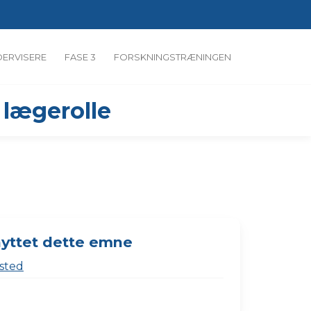
ERVISERE
FASE 3
FORSKNINGSTRÆNINGEN
 lægerolle
nyttet dette emne
sted