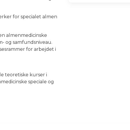
ker for specialet almen
den almenmedicinske
tem- og samfundsniveau.
sesrammer for arbejdet i
e teoretiske kurser i
nmedicinske speciale og