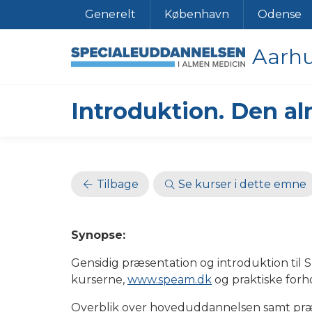
Generelt
København
Odense
Aarh
Introduktion. Den a
Tilbage
Se kurser i dette emne
Synopse:
Gensidig præsentation og introduktion til
kurserne,
www.speam.dk
og praktiske forh
Overblik over hoveduddannelsen samt pr