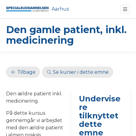
Aarhus
Den gamle patient, inkl.
medicinering
Tilbage
Se kurser i dette emne
Den ældre patient inkl.
Undervise
medicinering.
re
På dette kursus
tilknyttet
gennemgår vi arbejdet
dette
med den ældre patient
emne
i almen praksis.