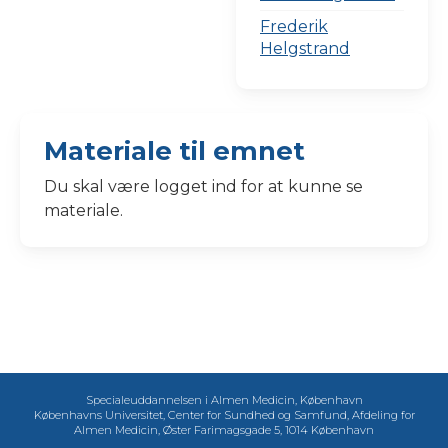
Frederik
Helgstrand
Materiale til emnet
Du skal være logget ind for at kunne se
materiale.
Specialeuddannelsen i Almen Medicin, København
Københavns Universitet, Center for Sundhed og Samfund, Afdeling for
Almen Medicin, Øster Farimagsgade 5, 1014 København