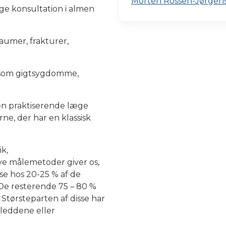
Morten Rossen-Jørgen
ige konsultation i almen
aumer, frakturer,
.
r som gigtsygdomme,
n praktiserende læge
ne, der har en klassisk
k,
ve målemetoder giver os,
ose hos 20-25 % af de
De resterende 75 – 80 %
. Størsteparten af disse har
tleddene eller