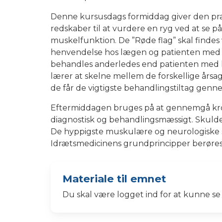
Denne kursusdags formiddag giver den pr
redskaber til at vurdere en ryg ved at se p
muskelfunktion. De ”Røde flag” skal findes
henvendelse hos lægen og patienten med d
behandles anderledes end patienten med h
lærer at skelne mellem de forskellige års
de får de vigtigste behandlingstiltag gen
Eftermiddagen bruges på at gennemgå kro
diagnostisk og behandlingsmæssigt. Skulde
De hyppigste muskulære og neurologiske
Idrætsmedicinens grundprincipper berøres
Materiale til emnet
Du skal være logget ind for at kunne se 