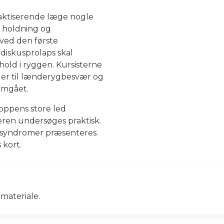
aktiserende læge nogle
å holdning og
 ved den første
iskusprolaps skal
old i ryggen. Kursisterne
ager til lænderygbesvær og
nemgået.
ppens store led
ren undersøges praktisk.
 syndromer præsenteres.
 kort.
materiale.