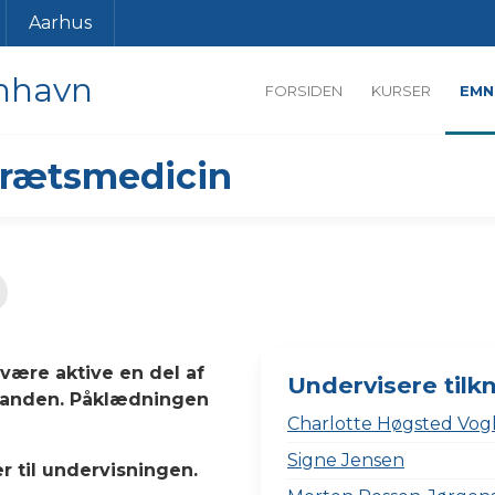
Aarhus
nhavn
FORSIDEN
KURSER
EMN
drætsmedicin
være aktive en del af
Undervisere tilk
inanden. Påklædningen
Charlotte Høgsted Vog
Signe Jensen
 til undervisningen.