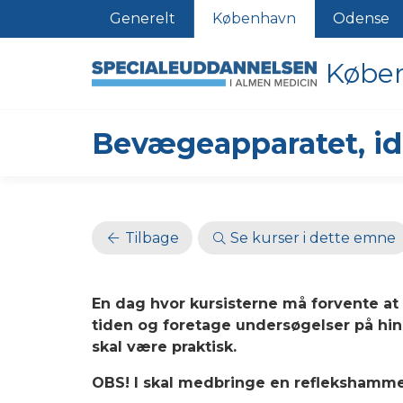
Generelt
København
Odense
Købe
Bevægeapparatet, i
Tilbage
Se kurser i dette emne
En dag hvor kursisterne må forvente at 
tiden og foretage undersøgelser på h
skal være praktisk.
OBS! I skal medbringe en reflekshammer