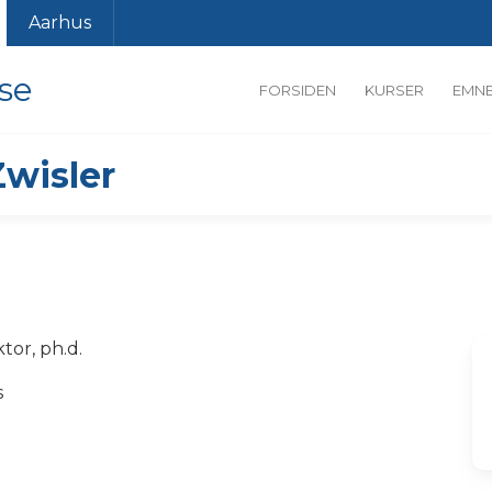
Aarhus
se
FORSIDEN
KURSER
EMN
Zwisler
tor, ph.d.
s