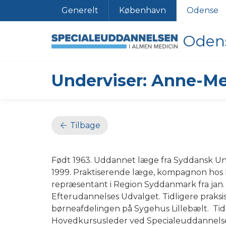
Generelt
København
Odense
Oden
Underviser: Anne-Me
Tilbage
Født 1963. Uddannet læge fra Syddansk Uni
1999. Praktiserende læge, kompagnon hos 
repræsentant i Region Syddanmark fra jan. 2
Efterudannelses Udvalget. Tidligere praks
børneafdelingen på Sygehus Lillebælt. Tid
Hovedkursusleder ved Specialeuddannelse