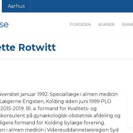
Aarhus
se
FORSIDEN
KURSER
EMN
tte Rotwitt
versitet januar 1992. Speciallæge i almen medicin
Lægerne Engstien, Kolding siden juni 1999 PLO
015-2019. Bl. a. formand for Kvalitets- og
iskonsulent på gynækologisk-obstetrisk afdeling og
ligere formand for Kolding bylæge forening.
n i almen medicin i Videreuddannelsesregion Syd