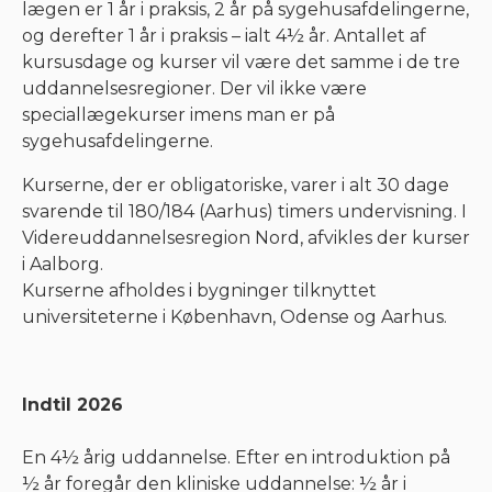
lægen er 1 år i praksis, 2 år på sygehusafdelingerne,
og derefter 1 år i praksis
–
ialt 4½ år. Antallet af
kursusdage og kurser vil være det samme i de tre
uddannelsesregioner. Der vil ikke være
speciallægekurser imens man er på
sygehusafdelingerne.
Kurserne, der er obligatoriske, varer i alt 30 dage
svarende til 180/184 (Aarhus) timers undervisning. I
Videreuddannelsesregion Nord, afvikles der kurser
i Aalborg.
Kurserne afholdes i bygninger tilknyttet
universiteterne i København, Odense og Aarhus.
Indtil 2026
En 4½ årig uddannelse. Efter en introduktion på
½ år foregår den kliniske uddannelse: ½ år i