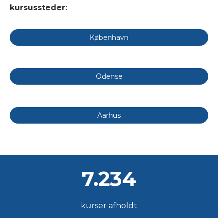
kursussteder:
København
Odense
Aarhus
7.234
kurser afholdt